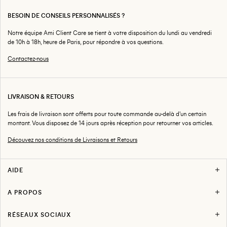
BESOIN DE CONSEILS PERSONNALISÉS ?
Notre équipe Ami Client Care se tient à votre disposition du lundi au vendredi
de 10h à 18h, heure de Paris, pour répondre à vos questions.
Contactez-nous
LIVRAISON & RETOURS
Les frais de livraison sont offerts pour toute commande au-delà d'un certain
montant. Vous disposez de 14 jours après réception pour retourner vos articles.
Découvez nos conditions de Livraisons et Retours
AIDE
F.A.Q
Livraison & Retours
A PROPOS
Initier un Retour
Boutiques
Suivre ma commande
Carrières
Nous contacter
RÉSEAUX SOCIAUX
La Maison
Instagram
Presse